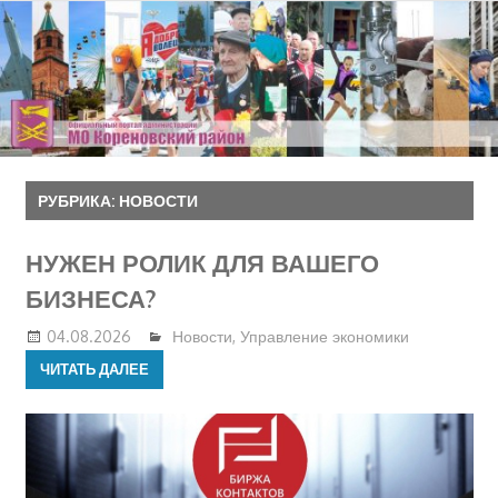
Перейти
к
содержимому
РУБРИКА:
НОВОСТИ
НУЖЕН РОЛИК ДЛЯ ВАШЕГО
БИЗНЕСА?
04.08.2026
Новости
,
Управление экономики
ЧИТАТЬ ДАЛЕЕ