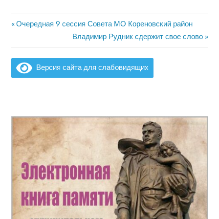
Предыдущая
Очередная 9 сессия Совета МО Кореновский район
Навигация
запись:
Следующая
Владимир Рудник сдержит свое слово
по
запись:
записям
Версия сайта для слабовидящих