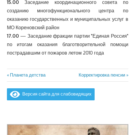
15.00
Заседание координационного совета по
созданию многофункционального центра по
оказанию государственных и муниципальных услуг в
МО Кореновский район
17.00
— Заседание фракции партии "Единая Россия"
по итогам оказания благотворительной помощи
пострадавшим от пожаров летом 2010 года
Предыдущая
Следующая
Планета детства
Корректировка пенсии
Навигация
запись:
запись:
по
Версия сайта для слабовидящих
записям