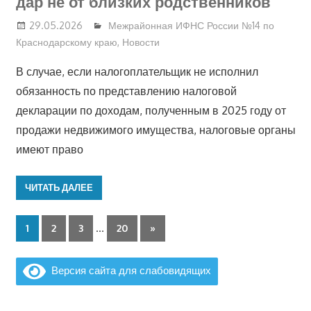
дар не от близких родственников
29.05.2026
Межрайонная ИФНС России №14 по
Краснодарскому краю
,
Новости
В случае, если налогоплательщик не исполнил
обязанность по представлению налоговой
декларации по доходам, полученным в 2025 году от
продажи недвижимого имущества, налоговые органы
имеют право
ЧИТАТЬ ДАЛЕЕ
…
Следующие
1
2
3
20
»
записи
Версия сайта для слабовидящих