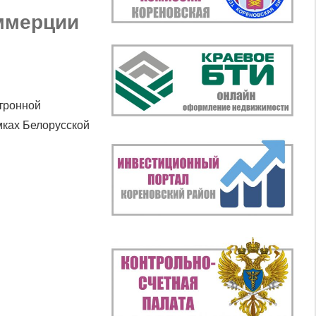
ммерции
тронной
мках Белорусской