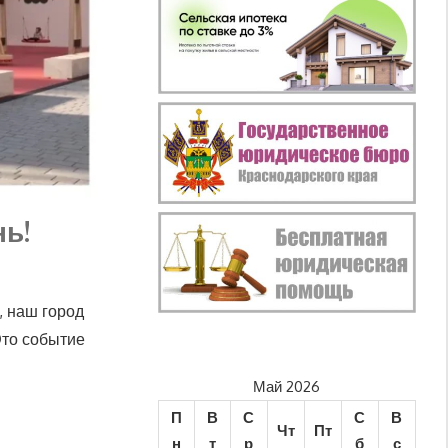
ь!
, наш город
Это событие
Май 2026
П
В
С
С
В
Чт
Пт
н
т
р
б
с