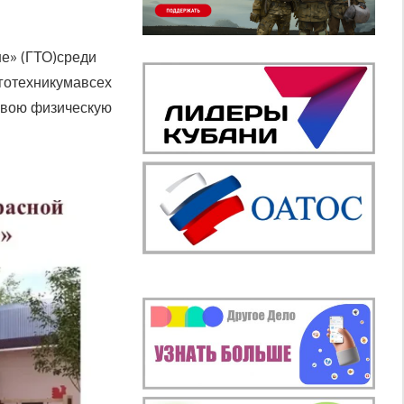
не» (ГТО)среди
готехникумавсех
свою физическую