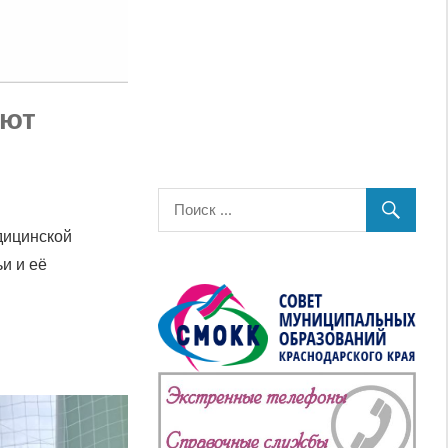
ают
дицинской
и и её