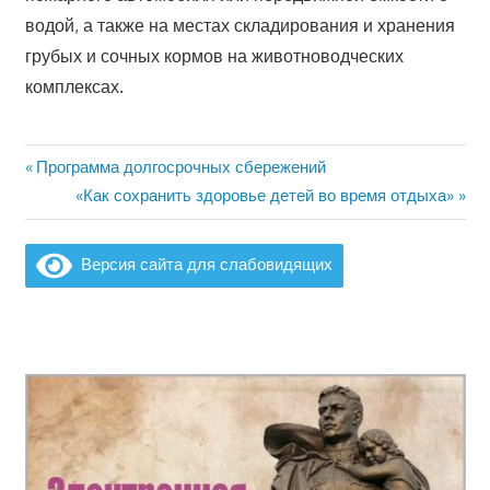
водой, а также на местах складирования и хранения
грубых и сочных кормов на животноводческих
комплексах.
Предыдущая
Программа долгосрочных сбережений
Навигация
запись:
Следующая
«Как сохранить здоровье детей во время отдыха»
по
запись:
записям
Версия сайта для слабовидящих