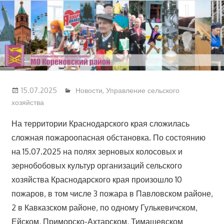
Перейти
к
содержимому
15.07.2025
Новости
,
Управление сельского
хозяйства
На территории Краснодарского края сложилась
сложная пожароопасная обстановка. По состоянию
на 15.07.2025 на полях зерновых колосовых и
зернобобовых культур организаций сельского
хозяйства Краснодарского края произошло 10
пожаров, в том числе 3 пожара в Павловском районе,
2 в Кавказском районе, по одному Гулькевичском,
Ейском, Приморско-Ахтарском, Тимашевском