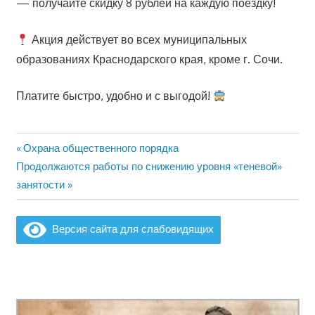
— получайте скидку 8 рублей на каждую поездку!
Акция действует во всех муниципальных
образованиях Краснодарского края, кроме г. Сочи.
Платите быстро, удобно и с выгодой!
Предыдущая
Охрана общественного порядка
Навигация
Следующая
запись:
Продолжаются работы по снижению уровня «теневой»
по
запись:
занятости
записям
Версия сайта для слабовидящих