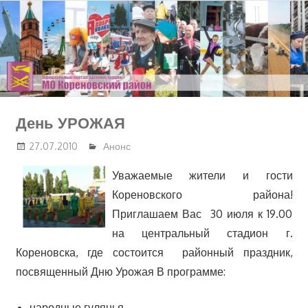
Перейти
к
содержимому
День УРОЖАЯ
27.07.2010
Анонс
Уважаемые жители и гости
Кореновского района!
Приглашаем Вас 30 июля к 19.00
на центральный стадион г.
Кореновска, где состоится районный праздник,
посвященный Дню Урожая В программе:
народные гулянья