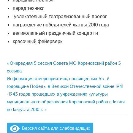
парад техники
увлекательный театрализованный пролог
награждение победителей жатвы 2010 года
великолепный праздничный концерт и
красочный фейерверк
Предыдущая
Очередная 5 сессия Совета МО Кореновский район 5
Навигация
запись:
созыва
по
Следующая
Информация о мероприятиях, посвященных 65 -й
запись:
годовщине Победы в Великой Отечественной войне 1941
записям
-1945 годов прошедших в учреждениях культуры
муниципального образования Кореновский район с 1июля
по 1августа 2010 г.
Версия сайта для слабовидящих