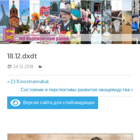
Перейти
к
содержимому
18.12.dxdt
24.12.2018
Предыдущая
23.11.inostrannabal
Навигация
запись:
Следующая
Состояние и перспективы развития овощеводства
по
запись:
Версия сайта для слабовидящих
записям