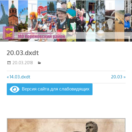
Перейти
к
содержимому
20.03.dxdt
20.03.2018
Предыдущая
Следующ
14.03.dxdt
20.03
Навигация
запись:
запись:
по
Версия сайта для слабовидящих
записям