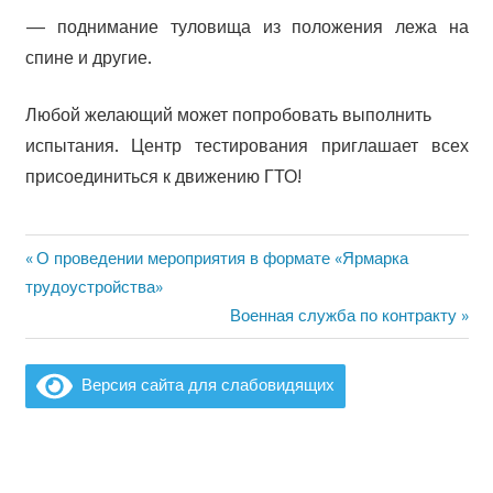
— поднимание туловища из положения лежа на
спине и другие.
Любой желающий может попробовать выполнить
испытания. Центр тестирования приглашает всех
присоединиться к движению ГТО!
Предыдущая
О проведении мероприятия в формате «Ярмарка
Навигация
запись:
трудоустройства»
по
Следующая
Военная служба по контракту
запись:
записям
Версия сайта для слабовидящих