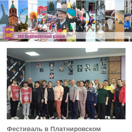
Перейти
к
содержимому
Фестиваль в Платнировском