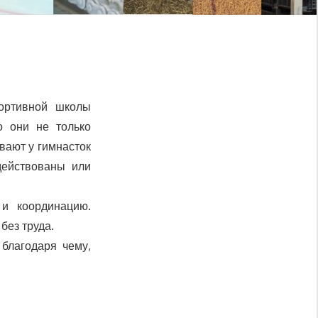
ортивной школы
о они не только
вают у гимнасток
действованы или
 и координацию.
без труда.
благодаря чему,