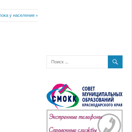
я
лока у населения