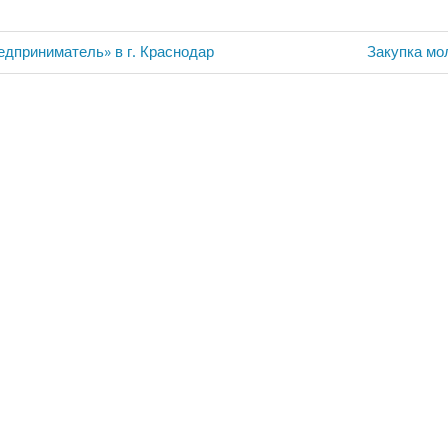
Следующа
дприниматель» в г. Краснодар
Закупка мо
запись: