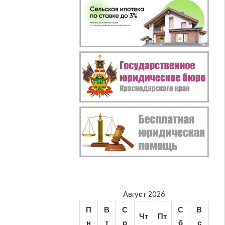
Август 2026
П
В
С
С
В
Чт
Пт
н
т
р
б
с