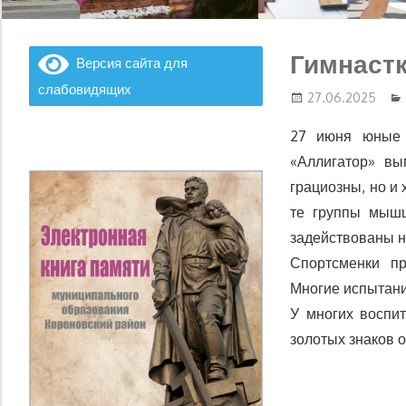
Гимнаст
Версия сайта для
слабовидящих
27.06.2025
27 июня юные 
«Аллигатор» вы
грациозны, но и
те группы мышц
задействованы н
Спортсменки пр
Многие испытани
У многих воспи
золотых знаков 