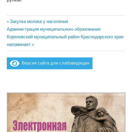
Предыдущая
Закупка молока у населения
Навигация
Следующая
запись:
Администрация муниципального образования
по
запись:
Кореновский муниципальный район Краснодарского края
напоминает
записям
Версия сайта для слабовидящих