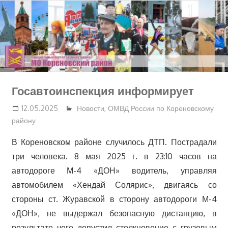
Перейти
к
содержимому
Госавтоинспекция информирует
12.05.2025
Новости
,
ОМВД России по Кореновскому
району
В Кореновском районе случилось ДТП. Пострадали
три человека. 8 мая 2025 г. в 23:10 часов на
автодороге М-4 «ДОН» водитель, управляя
автомобилем «Хендай Солярис», двигаясь со
стороны ст. Журавской в сторону автодороги М-4
«ДОН», не выдержал безопасную дистанцию, в
результате чего допустил столкновение с грузовым