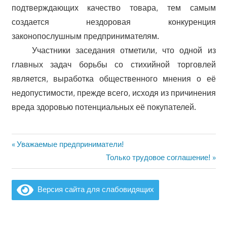
подтверждающих качество товара, тем самым
создается нездоровая конкуренция
законопослушным предпринимателям.
Участники заседания отметили, что одной из
главных задач борьбы со стихийной торговлей
является, выработка общественного мнения о её
недопустимости, прежде всего, исходя из причинения
вреда здоровью потенциальных её покупателей.
Предыдущая
Уважаемые предприниматели!
Навигация
запись:
Следующая
Только трудовое соглашение!
по
запись:
записям
Версия сайта для слабовидящих