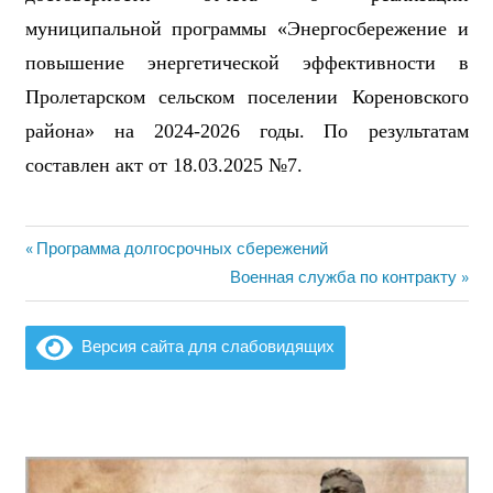
муниципальной
программы
«
Энергосбережение и
повышение энергетической эффективности в
Пролетарском сельском поселении Кореновского
района» на 2024-2026 годы
.
По результатам
составлен акт
от
1
8
.
0
3
.202
5
№
7
.
Предыдущая
Программа долгосрочных сбережений
Навигация
запись:
Следующая
Военная служба по контракту
по
запись:
записям
Версия сайта для слабовидящих