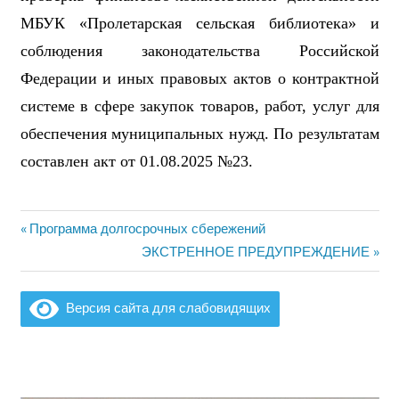
МБУК «Пролетарская сельская библиотека» и
соблюдения законодательства Российской
Федерации и иных правовых актов о контрактной
системе в сфере закупок товаров, работ, услуг для
обеспечения муниципальных нуж
д
.
По результатам
составлен акт
от
0
1
.
0
8
.202
5
№
23
.
Предыдущая
Программа долгосрочных сбережений
Навигация
запись:
Следующая
ЭКСТРЕННОЕ ПРЕДУПРЕЖДЕНИЕ
по
запись:
записям
Версия сайта для слабовидящих