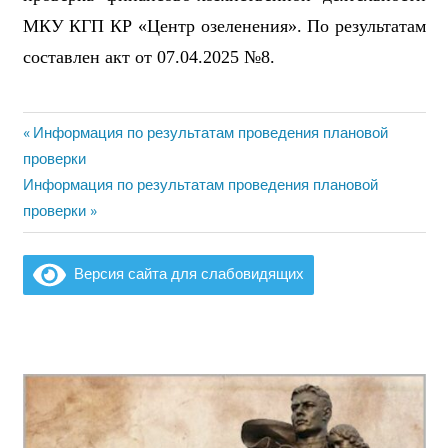
МКУ КГП КР «Центр озеленения»
.
По результатам
составлен акт
от
07
.
0
4
.202
5
№
8
.
Предыдущая
Информация по результатам проведения плановой
Навигация
запись:
проверки
по
Следующая
Информация по результатам проведения плановой
запись:
проверки
записям
Версия сайта для слабовидящих