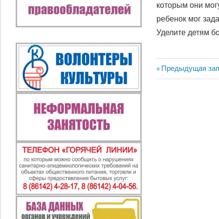
которым они мог
ребенок мог зад
Уделите детям б
Предыдущая
Предыдущая зап
Навигация
запись:
по
записям