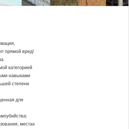
рмация,
ит прямой вред!
на
мой категорией
ными навыками
льшей степени
ещенная для
амоубийства;
ьзования, местах