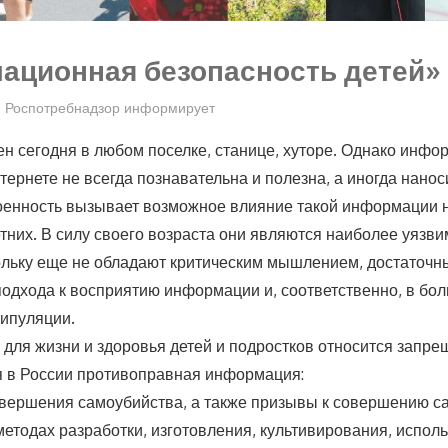
ационная безопасность детей»
Роспотребнадзор информирует
ен сегодня в любом поселке, станице, хуторе. Однако инфо
ернете не всегда познавательна и полезна, а иногда нанос
оенность вызывает возможное влияние такой информации 
них. В силу своего возраста они являются наиболее уязви
ольку еще не обладают критическим мышлением, достаточ
подхода к восприятию информации и, соответственно, в бо
ипуляции.
о для жизни и здоровья детей и подростков относится запр
 в России противоправная информация:
вершения самоубийства, а также призывы к совершению с
методах разработки, изготовления, культивирования, испол