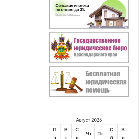
Август 2026
П
В
С
С
В
Чт
Пт
н
т
р
б
с