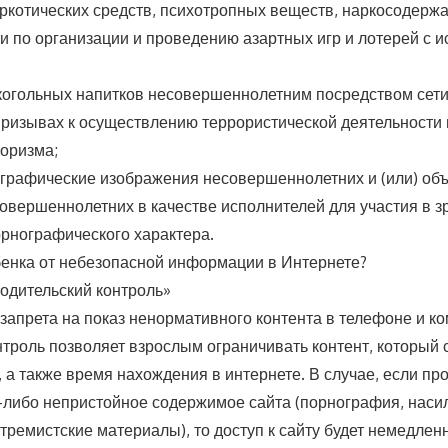
ркотических средств, психотропных веществ, наркосодерж
и по организации и проведению азартных игр и лотерей с 
огольных напитков несовершеннолетним посредством сети
ризывах к осуществлению террористической деятельности 
оризма;
графические изображения несовершеннолетних и (или) об
овершеннолетних в качестве исполнителей для участия в 
рнографического характера.
бенка от небезопасной информации в Интернете?
Родительский контроль»
запрета на показ ненормативного контента в телефоне и к
нтроль позволяет взрослым ограничивать контент, который 
, а также время нахождения в интернете. В случае, если п
-либо непристойное содержимое сайта (порнография, наси
стремистские материалы), то доступ к сайту будет немедлен