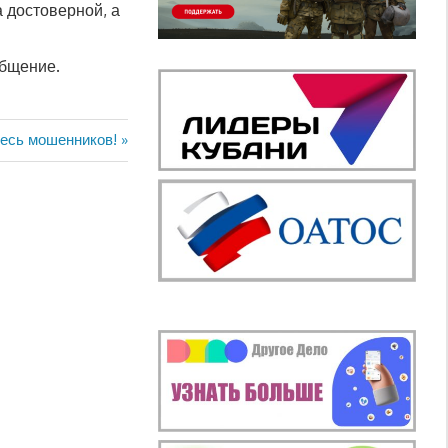
 достоверной, а
общение.
я
есь мошенников!