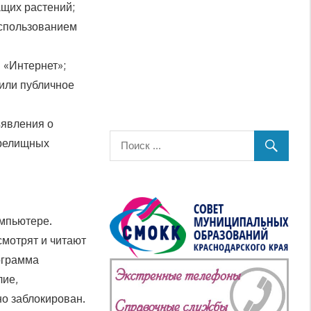
ащих растений;
использованием
 «Интернет»;
или публичное
ъявления о
зрелищных
омпьютере.
смотрят и читают
рограмма
лие,
но заблокирован.