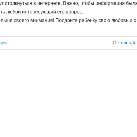
ут столкнуться в интернете. Важно, чтобы информация была
ать любой интересующий его вопрос.
ольше своего внимания! Подарите ребенку свою любовь и 
Следующа
ись
Остерегайт
запись: