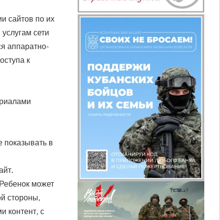
и сайтов по их
 услугам сети
ся аппаратно-
оступа к
ериалами
е показывать в
айт.
 Ребенок может
ой стороны,
и контент, с