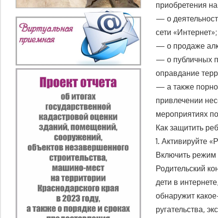
приобретения на
— о деятельност
сети «Интернет»;
— о продаже алк
— о публичных п
оправдание терр
— а также порно
привлечении нес
мероприятиях по
Как защитить ре
1. Активируйте «
Включить режим 
Родительский ко
дети в интернете
обнаружит какое
ругательства, эк