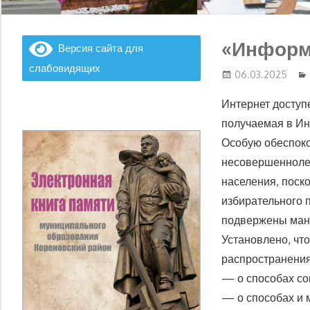
«Информ
Версия сайта для
слабовидящих
06.03.2025
Интернет доступ
получаемая в Инт
Особую обеспок
несовершеннолет
населения, поск
избирательного 
подвержены ман
Установлено, чт
распространения
— о способах со
— о способах и 