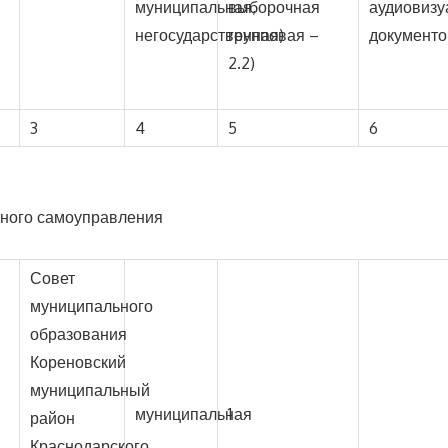
муниципальная,
выборочная
аудиовизу
негосударственная)
групповая –
документо
2.2)
3
4
5
6
тного самоуправления
Совет
муниципального
образования
Кореновский
муниципальный
муниципальная
1
район
Краснодарского