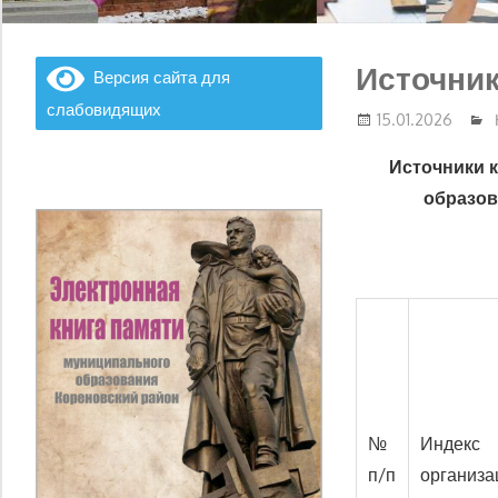
Источник
Версия сайта для
слабовидящих
15.01.2026
Источники 
образов
№
Индекс
п/п
организа