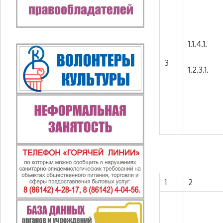
1.1.4.1.
3
1.2.3.1.
1
2