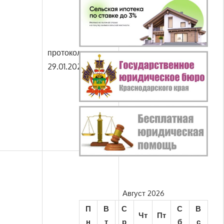
протокол от
29.01.2020 № 1
Август 2026
П
В
С
С
В
Чт
Пт
н
т
р
б
с