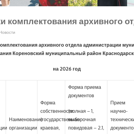
и комплектования архивного о
Новости
комплектования архивного отдела администрации мун
ания Кореновский муниципальный район Краснодарск
на 2026 год
Форма приема
документов
Форма
Прием
собственности
(полная – 1,
научно-
Наименование
(государственная
выборочная
техническ
ции
организации
краевая,
повидовая – 2.1,
документо