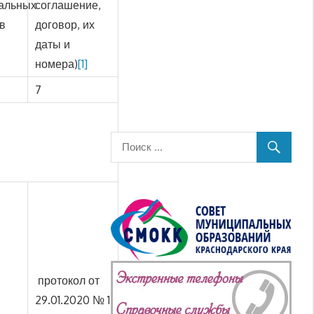
альных
соглашение,
в
договор, их
даты и
номера)
[1]
7
протокол от
29.01.2020 № 1