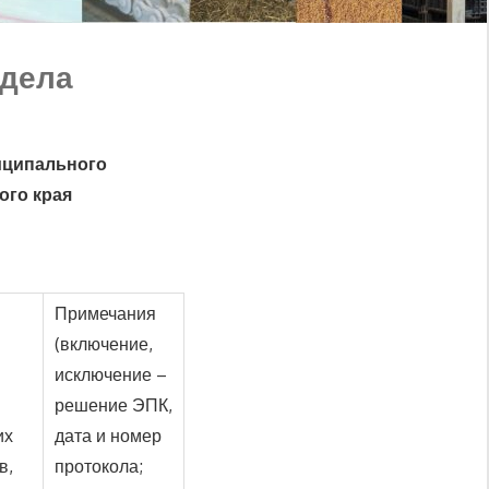
тдела
иципального
ого края
Примечания
(включение,
исключение –
решение ЭПК,
их
дата и номер
в,
протокола;