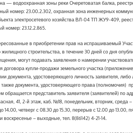
на — водоохранная зоны реки Очеретоватая балка, реестр
етный номер: 23.00.2.302, охранная зона инженерных комм
бъекта электросетевого хозяйства ВЛ-04 ТП ЖУ9-409, реес
ый номер: 23.12.2.865.
ересованные в приобретении прав на испрашиваемый Учас
 жилищного строительства, в течение 30 дней со дня опубл
щения, могут подавать заявления о намерении участвовать
я договора купли-продажи земельного участка (приложение
ии документа, удостоверяющего личность заявителя, либо 
а также документа, удостоверяющего права (полномочия) п
м обращается представитель заявителя (заявителей) по адре
асная, 41, 2-й этаж, каб. №18, понедельник, вторник, среда – 
о 14.00, четверг с 08.30 до 15.30, перерыв с 12.00 до 13.00,
 и воскресенье – выходные, тел. 8(86142) 4-21-14.