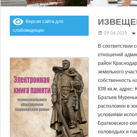
ИЗВЕЩЕ
Версия сайта для
слабовидящих
09.04.2025
В соответствии 
отношений адми
район Краснодар
земельного учас
собственность н
1018 кв.м, адрес
Братьев Муреньк
расположен в зо
условиями испол
Братковского се
половодьях и пав