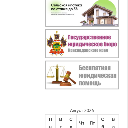
Август 2026
П
В
С
С
В
Чт
Пт
н
т
р
б
с