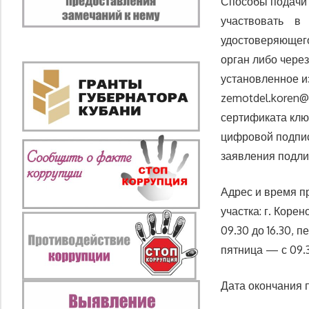
Способы подачи
участвовать в 
удостоверяющего
орган либо чере
установленное и
zemotdel.koren@
сертификата клю
цифровой подпис
заявления подли
Адрес и время п
участка: г. Корен
09.30 до 16.30, п
пятница — с 09.3
Дата окончания п