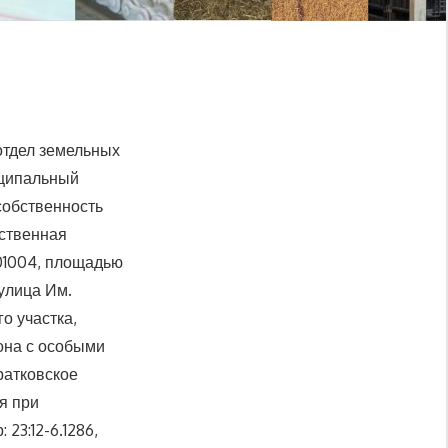
 отдел земельных
иципальный
собственность
рственная
201004, площадью
 улица Им.
о участка,
она с особыми
ратковское
я при
23:12-6.1286,