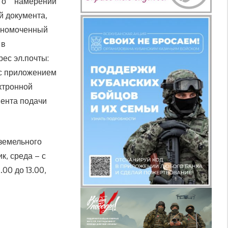
ние о намерении
 документа,
олномоченный
 в
ес эл.почты:
 с приложением
ктронной
мента подачи
земельного
ик, среда – с
.00 до 13.00,