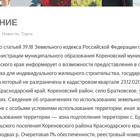
НИЕ
Новости
,
Торги
со статьей 39.18 Земельного кодекса Российской Федерации
нистрации муниципального образования Кореновский мун
ского края информирует о возможности предоставления в 
тка для индивидуального жилищного строительства, госуда
а который не разграничена в кадастровом квартале 23:12:0
: Краснодарский край, Кореновский район, село Братковское,
их. Сведения об ограничениях по использованию земельног
не с особыми условиями использования территории: иная з
ьзования территории — зона подтопления территории c. Б
льского поселения Кореновского района Краснодарского кра
одках р. Очеретовая 1% обеспеченности, реестровый номер: 