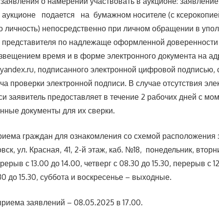
 заявления о намерении участвовать в аукционе: заявле
аукционе подается на бумажном носителе (с ксерокопией
 личность) непосредственно при личном обращении в уп
з представителя по надлежаще оформленной доверенности
звещением время и в форме электронного документа на адр
yandex.ru, подписанного электронной цифровой подписью,
ча проверки электронной подписи. В случае отсутствия эле
и заявитель предоставляет в течение 2 рабочих дней с мо
нные документы для их сверки.
риема граждан для ознакомления со схемой расположения 
овск, ул. Красная, 41, 2-й этаж, каб. №18, понедельник, вторн
ерерыв с 13.00 до 14.00, четверг с 08.30 до 15.30, перерыв с 12
0 до 15.30, суббота и воскресенье – выходные.
риема заявлений – 08.05.2025 в 17.00.