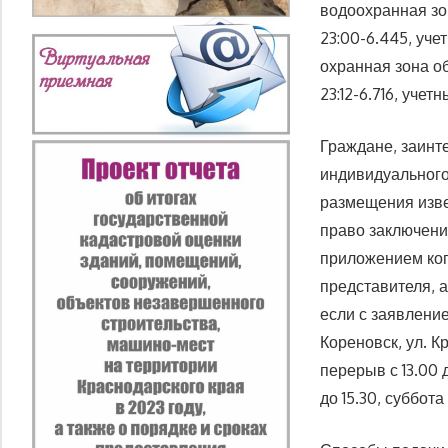
водоохранная зо
23:00-6.445, уч
охранная зона о
23:12-6.716, учетн
Граждане, заинт
индивидуального
размещения изве
право заключени
приложением коп
представителя, 
если с заявление
Кореновск, ул. Кр
перерыв с 13.00 д
до 15.30, суббота