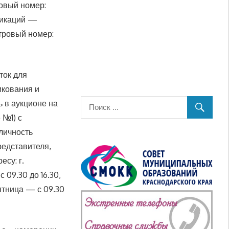
овый номер:
уникаций —
тровый номер:
ток для
икования и
 в аукционе на
 №1) с
личность
редставителя,
су: г.
с 09.30 до 16.30,
 пятница — с 09.30