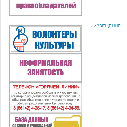
Предыдущая
ИЗВЕЩЕНИЕ
Навигация
запись:
по
записям