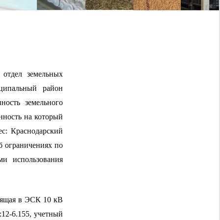
отдел
земельных
ципальный
район
нность
земельного
енность на который
ес:
Краснодарский
б ограничениях по
ми использования
дящая в ЭСК 10 кВ
:12-6.155,
учетный