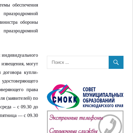
темы обеспечения
х приаэродромной
министра обороны
 приаэродромной
я
индивидуального
я извещения, могут
ия договора
купли-
, удостоверяющего
товеряющего права
ля (заявителей) по
среда – с 09.30 до
, пятница — с 09.30