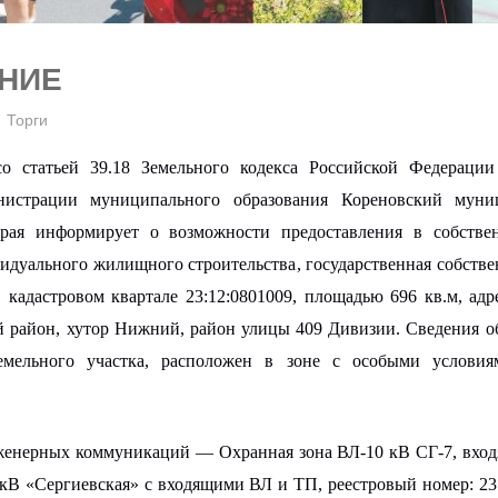
НИЕ
Торги
со статьей 39.18 Земельного кодекса Российской Федерации
нистрации муниципального образования Кореновский
муни
края
информирует о возможности предоставления в
собстве
идуального жилищного строительства
, государственная собств
в кадастровом квартале 23:12:
0801009
, площадью
696
кв.м, адр
й район,
хутор Нижний, район улицы 409 Дивизии
.
Сведения о
емельного участка, расположен в зоне с особыми условия
женерных коммуникаций — Охранная зона ВЛ-10 кВ СГ-7, вхо
 кВ «Сергиевская» с входящими ВЛ и ТП,
реестровый номер: 23