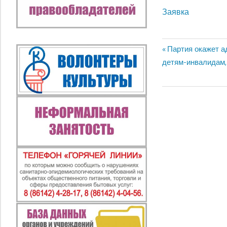
Заявка
Предыдущая
Партия окажет а
Навигация
запись:
детям-инвалидам,
по
записям