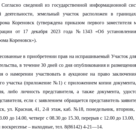
.
С
огласно сведений из государственной информационной сис
ой деятельности, земельный участок расположен в граница
дрома Кореновск (утверждена приказом первого заместителя 
ерации от 17 декабря 2023 года №1343 «Об установлении
рома Кореновск»)
.
ресованные в приобретении прав на испрашиваемый Участок дл
ельства
, в течение 30 дней со дня опубликования и размещени
ния о намерении участвовать в аукционе на право заключен
го участка (приложение №1) с приложением копии документа
ля, либо личность представителя, а также документа, удос
ставителя, если с заявлением обращается представитель заявите
вск, ул. Красная, 41, 2-й этаж, каб. №18, понедельник, вторник, 
3.00 до 14.00, четверг с 08.30 до 15.30, перерыв с 12.00 до 13.00
и воскресенье – выходные, тел. 8(86142) 4-
21
—
14
.