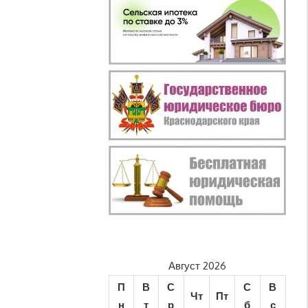
Август 2026
П
В
С
С
В
Чт
Пт
н
т
р
б
с