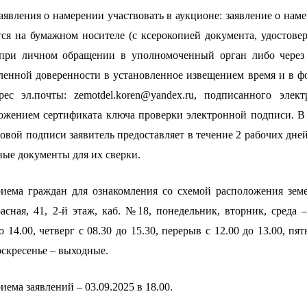
явления о намерении участвовать в аукционе: заявление о нам
тся на бумажном носителе (с ксерокопией документа, удостове
 при личном обращении в уполномоченный орган либо через 
енной доверенности в установленное извещением время и в ф
рес эл.почты: zemotdel.koren@yandex.ru, подписанного элек
ожением сертификата ключа проверки электронной подписи. В 
вой подписи заявитель предоставляет в течение 2 рабочих дне
ные документы для их сверки.
иема граждан для ознакомления со схемой расположения земел
асная, 41, 2-й этаж, каб. №18, понедельник, вторник, среда –
о 14.00, четверг с 08.30 до 15.30, перерыв с 12.00 до 13.00, пя
воскресенье – выходные.
риема заявлений –
03
.
0
9
.202
5
в 1
8
.
0
0.