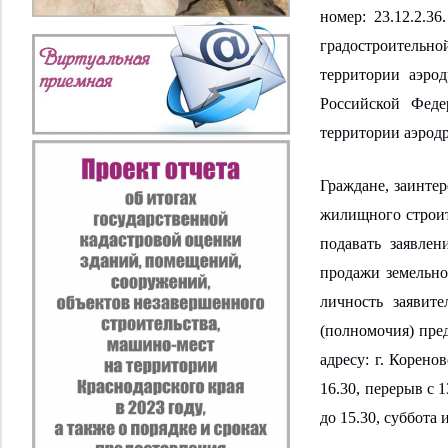
номер: 23.12.2.36
градостроительн
территории аэро
Российской Фед
территории аэрод
Граждане, заинте
жилищного строит
подавать заявле
продажи
земельно
личность заявите
(полномочия) пред
адресу: г. Корено
16.30, перерыв с 1
до 15.30, суббота 