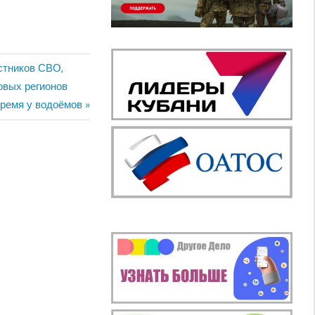
стников СВО,
овых регионов
время у водоёмов