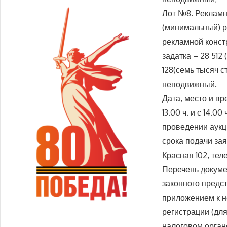
Лот №8. Рекламн
(минимальный) р
рекламной констр
задатка – 28 512
128(семь тысяч с
неподвижный.
Дата, место и вр
13.00 ч. и с 14.0
проведении аукц
срока подачи зая
Красная 102, тел
Перечень докуме
законного предс
приложением к н
регистрации (для
налоговом орган