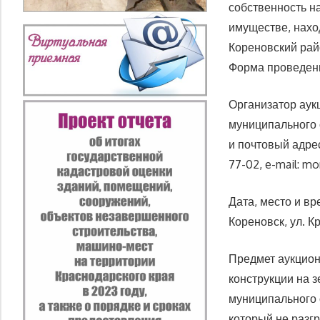
собственность н
имуществе, нахо
Кореновский рай
Форма проведени
Организатор аук
муниципального 
и почтовый адрес 
77-02, e-mail: m
Дата, место и вр
Кореновск, ул. К
Предмет аукцион
конструкции на 
муниципального 
который не разг