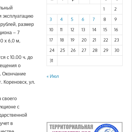
альный
1
2
и эксплуатацию
3
4
5
6
7
8
9
 рублей, размер
10
11
12
13
14
15
16
циона – 7
17
18
19
20
21
22
23
 х 6,0 м,
24
25
26
27
28
29
30
я с 10.00 ч. до
31
звещения о
. Окончание
« Июл
. Кореновск, ул.
з своего
укционе с
ударственной
учет в
ачестве