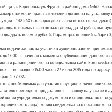
ый щит, г. Кореновск, ул. Фрунзе в районе дома №162. Нач
азмер стоимости права заключения договора на установку 
укции – 142 560 (сто сорок две тысячи пятьсот шестьдесят)
 (двадцать восемь тысяч пятьсот двенадцать) рубля, шаг аук
то двадцать восемь) рублей. Параметры: внешний габарит 3,0
емя подачи заявок на участие в аукционе: заявки принимаютс
0 ч. до 17.00 ч., начиная с момента опубликования данного и
иона и размещении его на официальном сайте korenovsk.ru
вок — не позднее 15.00 часов 27 июля 2015 года по адресу: г
ефон 4-77-02.
нтов, необходимых для участия в аукционе: лично или чере
тавителя претендент представляет — заявку на участие в а
ей копии учредительных документов и свидетельство о гос
 юридического лица), копию свидетельства о постановке на 
е, копию свидетельства о государственной регистрации в к