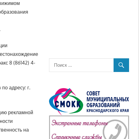
движимом
образования
.
ции
Местонахождение
акс 8 (86142) 4-
по адресу: г.
ацию рекламной
нности
твенность на