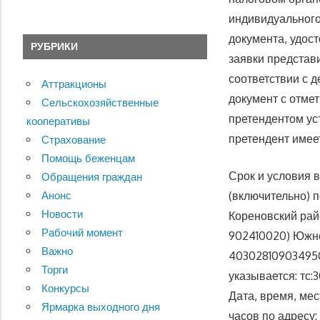
индивидуального
документа, удос
РУБРИКИ
заявки представ
соответствии с 
Аттракционы
документ с отме
Сельскохозяйственные
претендентом ус
кооперативы
претендент имеет
Страхование
Помощь беженцам
Срок и условия в
Обращения граждан
(включительно) 
Анонс
Новости
Кореновский рай
Рабочий момент
902410020) Южно
Важно
403028109034950
Торги
указывается: тс:
Конкурсы
Дата, время, мес
Ярмарка выходного дня
часов по адресу: