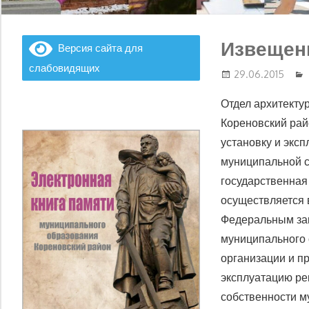
Извещени
Версия сайта для
слабовидящих
29.06.2015
Отдел архитекту
Кореновский рай
установку и экс
муниципальной с
государственная
осуществляется 
Федеральным зак
муниципального 
организации и п
эксплуатацию ре
собственности м