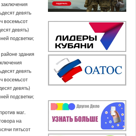
 заключения
ьдесят девять
яч восемьсот
десят девять)
нней подсветки;
в районе здания
аключения
ьдесят девять
яч восемьсот
десят девять)
нней подсветки;
против маг.
говора на
ысячи пятьсот