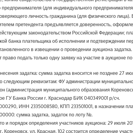
 предпринимателя (для индивидуального предпринимателя
товеряющего личность гражданина (для физического лица). 
ителем претендента предъявляется доверенность, оформл
действующим законодательством Российской Федерации; п
ткой банка плательщика об исполнении и подтверждении пе
тановленного в извещении о проведении аукциона задатка.
 право подать только одну заявку на участие в аукционе по
несения задатка: сумма задатка вносится не позднее 27 ию
по следующим реквизитам: ФУ администрации муниципальн
он (администрация муниципального образования Кореновск
е ГУ Банка России г. Краснодар БИК 040349001 р/сч.
00290, ИНН 2335008580, КПП 233501001, в назначении пл
300000: сумма задатка, задаток по лоту №.
то и порядок определения участников аукциона: 29 июля 201
 г. Кореновск, ул. Красная, 102 состоится определение участ