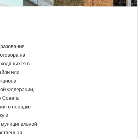
бразования
оговора на
аходящихся в
айон или
укциона
кой Федерации,
е Совета
ия о порядке
ку и
в муниципальной
рственная