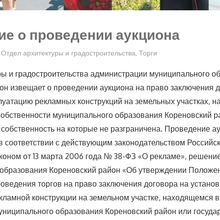
е о проведении аукциона
Отдел архитектуры и градостроительства
,
Торги
ры и градостроительства администрации муниципального о
он извещает о проведении аукциона на право заключения д
плуатацию рекламных конструкций на земельных участках, н
обственности муниципального образования Кореновский р
 собственность на которые не разграничена. Проведение а
в соответствии с действующим законодательством Российс
оном от 13 марта 2006 года № 38-ФЗ «О рекламе», решени
образования Кореновский район «Об утверждении Положен
роведения торгов на право заключения договора на установ
кламной конструкции на земельном участке, находящемся 
униципального образования Кореновский район или госуда