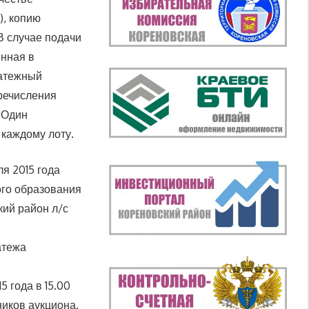
), копию
В случае подачи
енная в
латежный
речисления
 Один
 каждому лоту.
ля 2015 года
ого образования
ий район л/с
атежа
5 года в 15.00
ников аукциона.