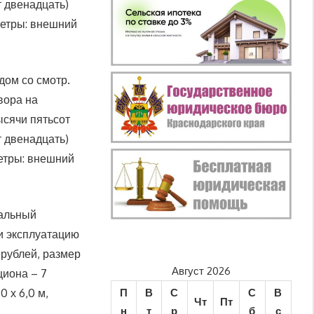
т двенадцать)
метры: внешний
дом со смотр.
вора на
ысячи пятьсот
т двенадцать)
метры: внешний
чальный
и эксплуатацию
 рублей, размер
Август 2026
циона – 7
 х 6,0 м,
П
В
С
С
В
Чт
Пт
н
т
р
б
с