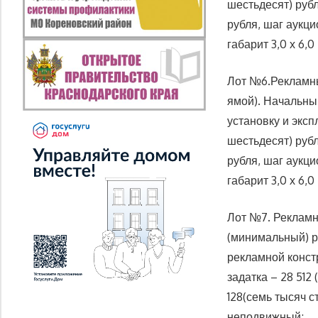
шестьдесят) рубл
рубля, шаг аукци
габарит 3,0 х 6,0
Лот №6.Рекламный
ямой). Начальны
установку и эксп
шестьдесят) рубл
рубля, шаг аукци
габарит 3,0 х 6,
Лот №7. Рекламн
(минимальный) р
рекламной констр
задатка – 28 512
128(семь тысяч с
неподвижный;