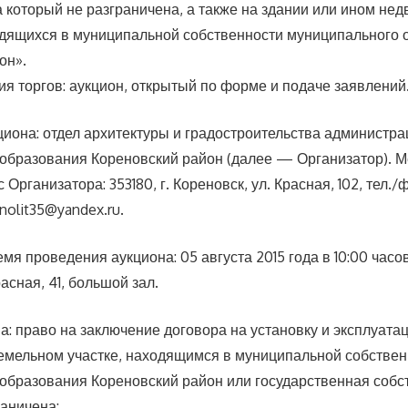
а который не разграничена, а также на здании или ином не
дящихся в муниципальной собственности муниципального 
он».
я торгов: аукцион, открытый по форме и подаче заявлений
циона: отдел архитектуры и градостроительства администра
образования Кореновский район (далее — Организатор). 
Организатора: 353180, г. Кореновск, ул. Красная, 102, тел./ф
onolit35@yandex.ru.
емя проведения аукциона: 05 августа 2015 года в 10:00 часов 
расная, 41, большой зал.
а: право на заключение договора на установку и эксплуат
земельном участке, находящимся в муниципальной собстве
образования Кореновский район или государственная собс
раничена: