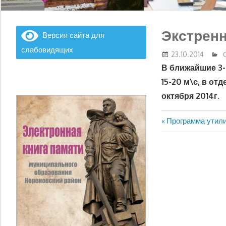
Экстрен
Версия сайта для
слабовидящих
23.10.2014
В ближайшие 3-
15-20 м\с, в от
октября 2014г.
Предыдущая
Программа утили
Навигация
запись:
по
записям