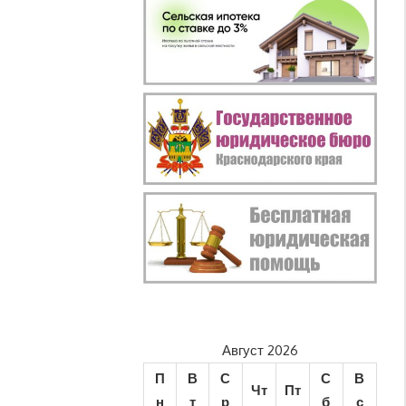
Август 2026
П
В
С
С
В
Чт
Пт
н
т
р
б
с