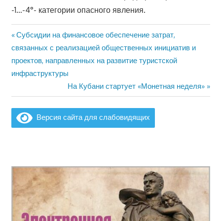
-1…-4°- категории опасного явления.
Предыдущая
Субсидии на финансовое обеспечение затрат,
Навигация
запись:
связанных с реализацией общественных инициатив и
по
проектов, направленных на развитие туристской
инфраструктуры
записям
Следующая
На Кубани стартует «Монетная неделя»
запись:
Версия сайта для слабовидящих