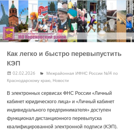
Перейти
к
содержимому
Как легко и быстро перевыпустить
КЭП
02.02.2026
Межрайонная ИФНС России №14 по
Краснодарскому краю
,
Новости
В электронных сервисах ФНС России «Личный
кабинет юридического лица» и «Личный кабинет
индивидуального предпринимателя» доступен
функционал дистанционного перевыпуска
квалифицированной электронной подписи (КЭП).