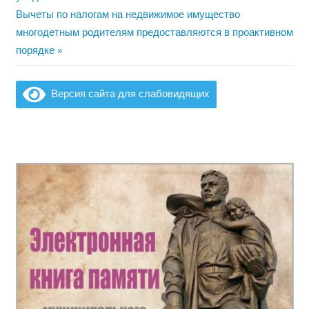
по
Следующая
Вычеты по налогам на недвижимое имущество
запись:
многодетным родителям предоставляются в проактивном
записям
порядке
Версия сайта для слабовидящих