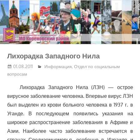
Перейти
к
содержимому
Лихорадка Западного Нила
01.08.2011
Информация
,
Отдел по социальным
вопросам
Лихорадка Западного Нила (ЛЗН) — острое
вирусное заболевание человека. Впервые вирус ЛЗН
был выделен из крови больного человека в 1937 г. в
Уганде. В последующем появились указания на
широкое распространение заболевания в Африке и
Азии. Наиболее часто заболевание встречается в
странах Средиземноморья, особенно в Израиле и