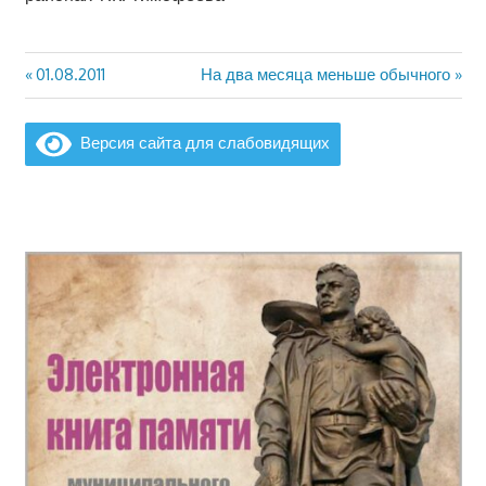
Предыдущая
Следующая
01.08.2011
На два месяца меньше обычного
Навигация
запись:
запись:
по
Версия сайта для слабовидящих
записям