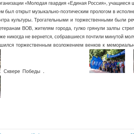
ганизации «Молодая гвардия «Единая Россия», учащиеся ш
 был открыт музыкально-поэтическим прологом в исполне
нтра культуры. Трогательными и торжественными были р
теранам ВОВ, жителям города, гулко грянули залпы стре
уже никогда не вернется, собравшиеся почтили минутой мол
лся торжественным возложением венков к мемориальн
Сквере Победы .