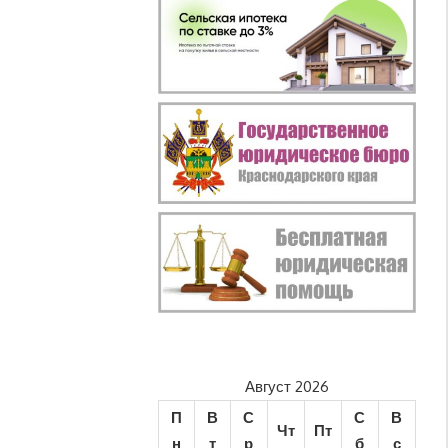
Август 2026
П
В
С
С
В
Чт
Пт
н
т
р
б
с