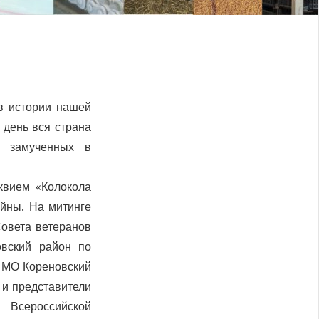
в истории нашей
день вся страна
, замученных в
квием «Колокола
ойны.
На митинге
Совета ветеранов
овский район по
и МО Кореновский
 и представители
 Всероссийской