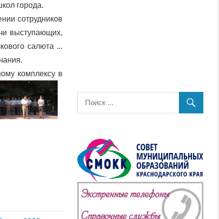
кол города.
нии сотрудников
ечи выступающих,
лкового салюта …
чания.
ому комплексу в