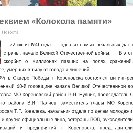
еквием «Колокола памяти»
Новости
22 июня 1941 года — одна из самых печальных дат 
страны, начало Великой Отечественной войны. В этот 
скорбит о миллионах павших на полях сражений
е, умерших в тылу от голода и лишений…
в Сквере Победы г. Кореновска состоялся митинг-ре
щенный 68-й годовщине начала Великой Отечественной в
глава МО Кореновский район В.Н. Рудник, председатель 
го района В.И. Палиев, заместитель главы МО Корен
осам Т.Г. Ковалева, начальник отдела по делам молодеж
а и другие официальные лица, ветераны ВОВ, руководители
низаций и предприятий г. Кореновска, представители