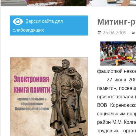
Митинг-р
Версия сайта для
слабовидящих
25.06.2009
фашисткой невол
22 июня 2009г 
памяти», посвя
присутствовали 
ВОВ Кореновско
социальным вопр
район М.М. Колг
трудовых орга