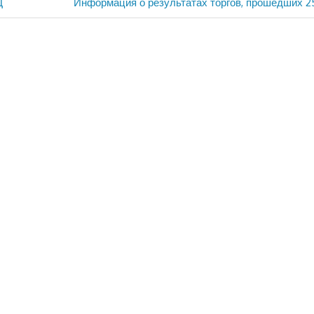
Следующая
Ц
Информация о результатах торгов, прошедших 2
запись: