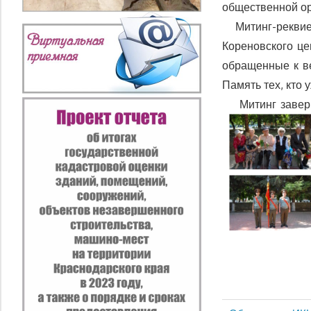
общественной ор
Митинг-реквием
Кореновского це
обращенные к ве
Память тех, кто 
Митинг заверши