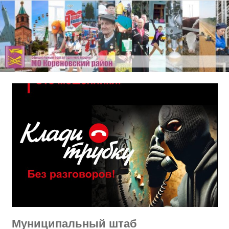
Перейти
к
содержимому
Муниципальный штаб