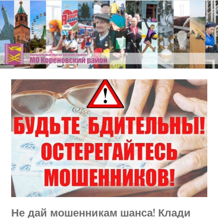
Перейти
к
содержимому
Не дай мошенникам шанса! Клади