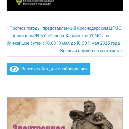
Предыдущая
Прогноз погоды, представленный Краснодарским ЦГМС
Навигация
запись:
— филиалом ФГБУ «Северо-Кавказское УГМС» на
по
ближайшие сутки с 18.00 10 мая до 18.00 11 мая 2025 года:
Следующая
Военная служба по контракту
записям
запись:
Версия сайта для слабовидящих