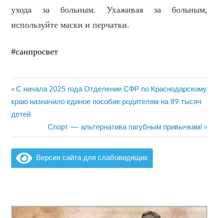
ухода за больным. Ухаживая за больным,
используйте маски и перчатки.
#cанпросвет
Предыдущая
С начала 2025 года Отделение СФР по Краснодарскому
Навигация
запись:
краю назначило единое пособие родителям на 89 тысяч
по
детей
Следующая
Спорт — альтернатива пагубным привычкам!
записям
запись:
Версия сайта для слабовидящих