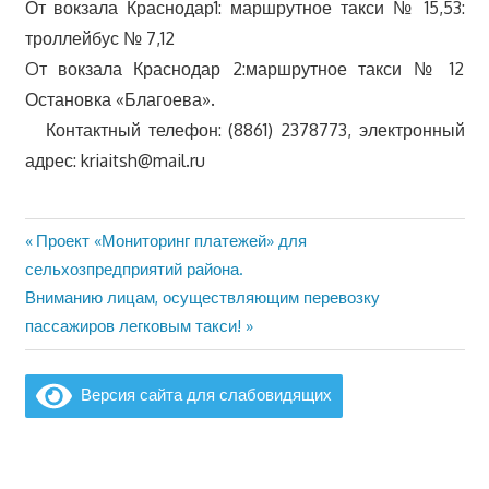
От вокзала Краснодар1: маршрутное такси № 15,53:
троллейбус № 7,12
Oт вокзала Краснодар 2:маршрутное такси № 12
Остановка «Благоева».
Контактный телефон: (8861) 2378773, электронный
адрес: kriaitsh@mail.ru
Предыдущая
Проект «Мониторинг платежей» для
Навигация
запись:
сельхозпредприятий района.
по
Следующая
Вниманию лицам, осуществляющим перевозку
запись:
пассажиров легковым такси!
записям
Версия сайта для слабовидящих