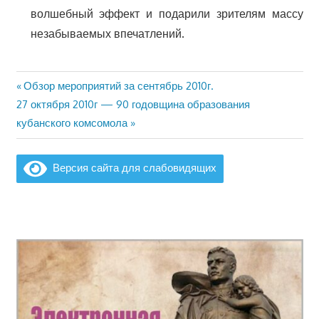
волшебный эффект и подарили зрителям массу
незабываемых впечатлений.
Предыдущая
Обзор мероприятий за сентябрь 2010г.
Навигация
Следующая
запись:
27 октября 2010г — 90 годовщина образования
по
запись:
кубанского комсомола
записям
Версия сайта для слабовидящих