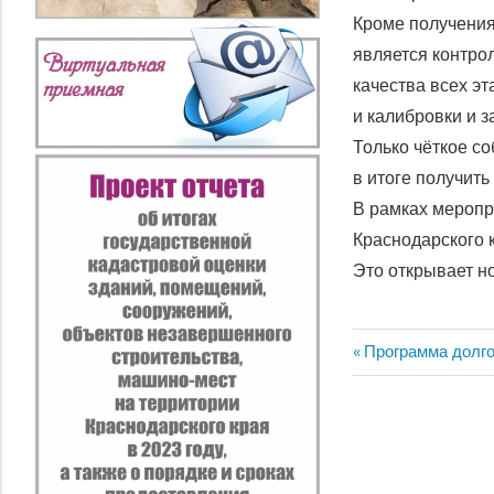
Кроме получени
является контро
качества всех э
и калибровки и 
Только чёткое с
в итоге получит
В рамках меропр
Краснодарского
Это открывает н
Предыдущая
Программа долг
Навигация
запись:
по
записям