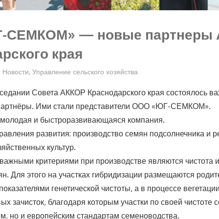
-СЕМКОМ» — новые партнеры
рского края
Новости
,
Управление сельского хозяйства
седании Совета АККОР Краснодарского края состоялось в
партнёры. Ими стали представители ООО «ЮГ-СЕМКОМ».
лодая и быстроразвивающаяся компания.
равления развития: производство семян подсолнечника и 
зяйственных культур.
важными критериями при производстве являются чистота и
н. Для этого на участках гибридизации размещаются родит
оказателями генетической чистоты, а в процессе вегетаци
ых зачисток, благодаря которым участки по своей чистоте 
им, но и европейским стандартам семеноводства.