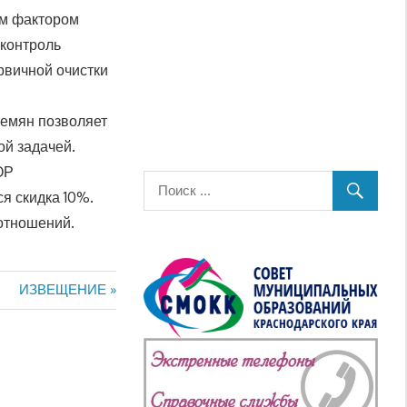
ым фактором
 контроль
рвичной очистки
семян позволяет
ой задачей.
ОР
я скидка 10%.
отношений.
Следующая
ИЗВЕЩЕНИЕ
запись: