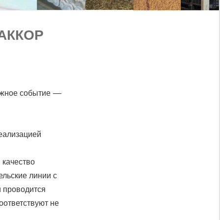
 АККОР
ажное событие —
реализацией
 качество
ельские линии с
и проводится
соответствуют не