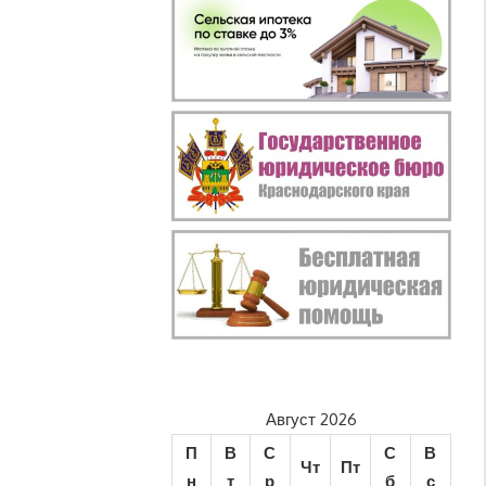
Август 2026
П
В
С
С
В
Чт
Пт
н
т
р
б
с