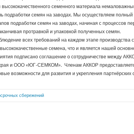
я высококачественного семенного материала немаловажн
ль подработки семян на заводах. Мы осуществляем полный
тапов подработки семян на заводах, начиная с процессов пе
заканчивая протравкой и упаковкой полученных семян.
облюдение всех требований на каждом этапе производства 
ь высококачественные семена, что и является нашей основн
иятия подписано соглашение о сотрудничестве между АКК
 края и ООО «ЮГ-СЕМКОМ». Членам АККОР предоставляетс
овые возможности для развития и укрепления партнёрских 
осрочных сбережений