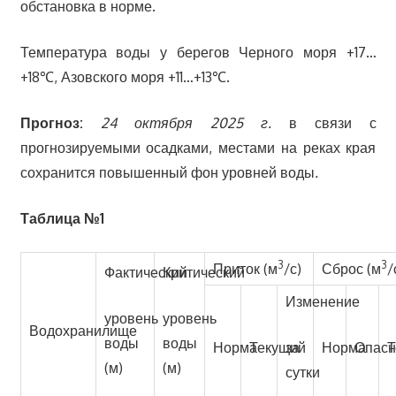
обстановка в норме.
Температура воды у берегов Черного моря +17…
+18℃, Азовского моря +11…+13℃.
Прогноз:
24 октября 2025 г.
в связи с
прогнозируемыми осадками, местами на реках края
сохранится повышенный фон уровней воды
.
Таблица №1
3
3
Приток (м
/с)
Сброс (м
/
Фактический
Критический
Изменение
уровень
уровень
Водохранилище
воды
воды
Норма
Текущий
за
Норма
Опас
Т
(м)
(м)
сутки