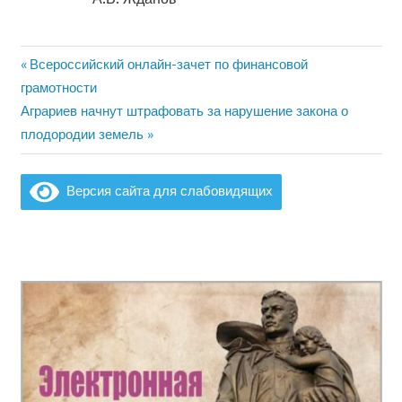
Предыдущая
Всероссийский онлайн-зачет по финансовой
Навигация
запись:
грамотности
по
Следующая
Аграриев начнут штрафовать за нарушение закона о
запись:
плодородии земель
записям
Версия сайта для слабовидящих