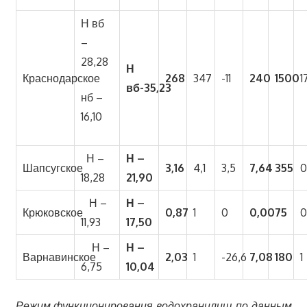
Н вб
–
28,28
Н
Краснодарское
268
347
-11
240
1500
1
вб-35,23
нб –
16,10
Н –
Н –
Шапсугское
3,16
4,1
3,5
7,64
355
18,28
21,90
Н –
Н –
Крюковское
0,87
1
0
0,00
75
11,93
17,50
Н –
Н –
Варнавинское
2,03
1
-26,6
7,08
180
1
6,75
10,04
Режим функционирования водохранилищ по данным