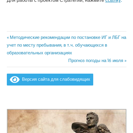
Предыдущая
Методические рекомендации по постановке ИГ и ЛБГ на
Навигация
запись:
учет по месту пребывания, в т.ч. обучающихся в
по
образовательных организациях
Следующая
Прогноз погоды на 16 июля
записям
запись:
Версия сайта для слабовидящих