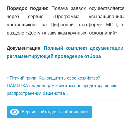
Порядок подачи:
Подача заявок осуществляется
через сервис «Программа «выращивания»
поставщиков» на Цифровой платформе МСП, в
разделе «Доступ к закупкам крупных госкомпаний».
Документация:
Полный комплект документации,
регламентирующей проведение отбора
Предыдущая
Птичий грипп! Как защитить свое хозяйство?
Навигация
Следующая
запись:
ПАМЯТКА владельцам животных по предотвращению
по
запись:
распространения бешенства
записям
Версия сайта для слабовидящих