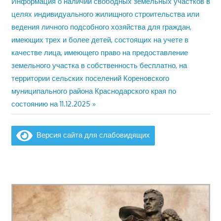
Следующая
Информация о наличии свободных земельных участков в
запись:
целях индивидуального жилищного строительства или
записям
ведения личного подсобного хозяйства для граждан,
имеющих трех и более детей, состоящих на учете в
качестве лица, имеющего право на предоставление
земельного участка в собственность бесплатно, на
территории сельских поселений Кореновского
муниципального района Краснодарского края по
состоянию на 11.12.2025
Версия сайта для слабовидящих