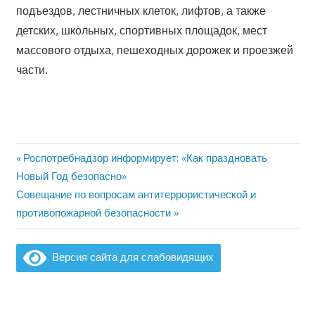
подъездов, лестничных клеток, лифтов, а также
детских, школьных, спортивных площадок, мест
массового отдыха, пешеходных дорожек и проезжей
части.
Предыдущая
Роспотребнадзор информирует: «Как праздновать
Навигация
запись:
Новый Год безопасно»
по
Следующая
Совещание по вопросам антитеррористической и
запись:
противопожарной безопасности
записям
Версия сайта для слабовидящих