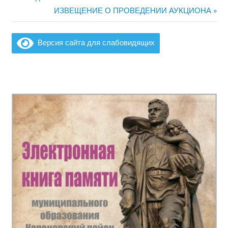
по
Следующая
ИЗВЕЩЕНИЕ О ПРОВЕДЕНИИ АУКЦИОНА
запись:
записям
Версия сайта для слабовидящих