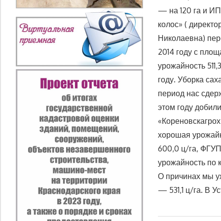
— на 120 га и ИП
колос» ( директо
Николаевна) пер
2014 году с площ
урожайность 511
году. Уборка сах
период нас сдер
этом году добил
«Кореновскагрохи
хорошая урожайн
600,0 ц/га, ФГУ
урожайность по кр
О причинах мы у
— 531,1 ц/га. В 