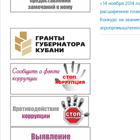
Предыдущая
14 ноября 2014 
Навигация
запись:
расширенное пла
по
Следующая
Конкурс на звани
запись:
агропромышленном
записям