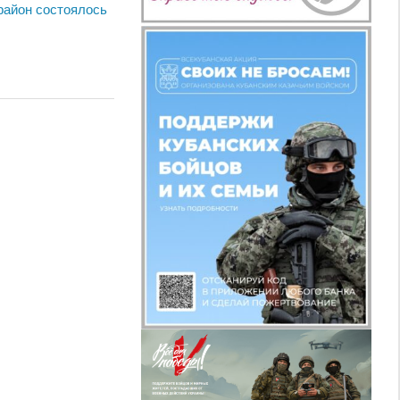
район состоялось
в