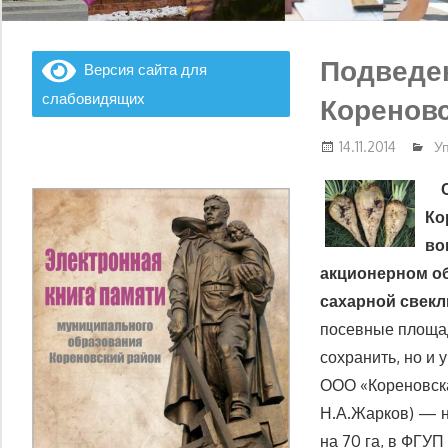
Подведен
Версия сайта для
слабовидящих
Коренов
14.11.2014
Уп
С
Ко
во
акционерном о
сахарной свеклы
посевные площад
сохранить, но и 
ООО «Кореновска
Н.А.Жарков) — н
на 70 га, в ФГУ