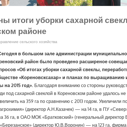
ы итоги уборки сахарной свек
ском районе
равление сельского хозяйства
егодня в большом зале администрации муниципально
реновский район было проведено расширеное совещан
просов «Об итогах уборки сахарной свеклы, переработ
бществе «Кореновсксахар» и планах по выращиванию 
 на 2015 год».
Благодаря вниманию со стороны руководст
и под сахарной свеклой в Кореновском районе удалось не 
увеличить на 359 га по сравнению с 2013 годом. Увеличили 
грохимия» (директор А.Н.Казачек) — на 14 га, в ПУ «Север
а 36 га, в ОАО МОК «Братковский» (генеральный директор
П «Березанское» (директор Ю.В.Воронин) — на 123 га, фирм