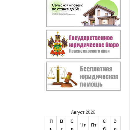
Август 2026
П
В
С
С
В
Чт
Пт
н
т
р
б
с