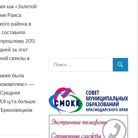
тия как «Золотой
ник Раиса
кого района в
о составило
 прошлому 2013
дней за этот
ной свеклы в
также была
грокомплекс» —
. Средняя
1,8 ц/га больше.
В Брюховецком