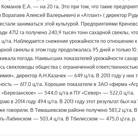
 Команов Е.А. — на 20 га. Это при том, что такие предприя
р Ворапаев Алексей Валерьевич) и «Атлант» ( директор Руд
естали заниматься этой культурой. Предприятиями Креновс
ади 4712 га получено 240,9 тысяч тонн сахарной свеклы, чт
,3 ц/га. Наблюдается снижение урожайности по отношению к
арной свеклы в этом году продолжалась 95 дней и только 10 
живала погода. Наивысших показателей урожайности сахар
ись свекловоды общества с ограниченной ответственностью
мия», директор А.Н.Казачек — 649 ц/га. В 2013 году у них 
ость — 617,0 ц/га. Хорошие показатели в ЗАО «фирма «А
П «Березанское» — 544,0 ц/га и ПУ «Север» — 522,0 ц/га
аю в 2014 году 494 ц/га. В 2013 году этот результат был на 1
же говорили. В Тимашевском районе получено 583,2 ц/га. 
Усть-Лабинском — 503,4 ц/га. В Тбилисском — 475,0 ц\га. p.