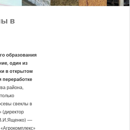
лы в
го образования
ие, один из
ки в открытом
и переработке
ва района,
только
посевы свеклы в
» (директор
 В.И.Ященко) —
а «Агрокомплекс»