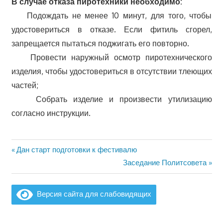
В случае отказа пиротехники необходимо:
Подождать не менее 10 минут, для того, чтобы
удостовериться в отказе. Если фитиль сгорел,
запрещается пытаться поджигать его повторно.
Провести наружный осмотр пиротехнического
изделия, чтобы удостовериться в отсутствии тлеющих
частей;
Собрать изделие и произвести утилизацию
согласно инструкции.
Предыдущая
Дан старт подготовки к фестивалю
Навигация
запись:
Следующая
Заседание Политсовета
по
запись:
записям
Версия сайта для слабовидящих