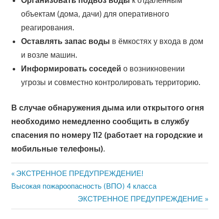
Организовать подвоз воды
к отдалённым
объектам (дома, дачи) для оперативного
реагирования.
Оставлять запас воды
в ёмкостях у входа в дом
и возле машин.
Информировать соседей
о возникновении
угрозы и совместно контролировать территорию.
В случае обнаружения дыма или открытого огня
необходимо немедленно сообщить в службу
спасения по номеру 112 (работает на городские и
мобильные телефоны).
Предыдущая
ЭКСТРЕННОЕ ПРЕДУПРЕЖДЕНИЕ!
Навигация
запись:
Высокая пожароопасность (ВПО) 4 класса
по
Следующая
ЭКСТРЕННОЕ ПРЕДУПРЕЖДЕНИЕ
запись:
записям