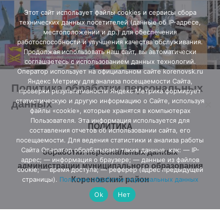
Перейти
Этот сайт использует файлы cookies и сервисы сбора
к
технических данных посетителей (данные об IP-адресе,
содержимому
местоположении и др.) для обеспечения
работоспособности и улучшения качества обслуживания.
Продолжая использовать наш сайт, вы автоматически
соглашаетесь с использованием данных технологий.
Оператор использует на официальном сайте korenovsk.ru
Яндекс Метрику для анализа посещаемости Сайта,
Политика обработки персональных
проверки результативности Яндекс Метрика формирует
данных
статистическую и другую информацию о Сайте, используя
файлы «cookie», которые хранятся в компьютерах
Пользователя. Эта информация используется для
ПОЛИТИКА
составления отчетов об использовании сайта, его
посещаемости. Для ведения статистики и анализа работы
Сайта Оператор обрабатывает такие данные, как: — IP-
обработки персональных данных
адрес; — информация о браузере; — данные из файлов
администрации муниципального образования
cookie; — время доступа; — реферер (адрес предыдущей
Кореновский район
страницы).
Политика обработки персональных данных
Ok
Нет