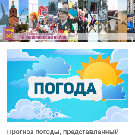
Перейти
к
содержимому
Прогноз погоды, представленный