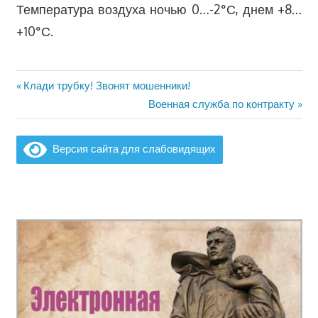
Температура воздуха ночью 0…-2°С, днем +8…
+10°С.
Предыдущая
Клади трубку! Звонят мошенники!
Навигация
запись:
Следующая
Военная служба по контракту
по
запись:
записям
Версия сайта для слабовидящих