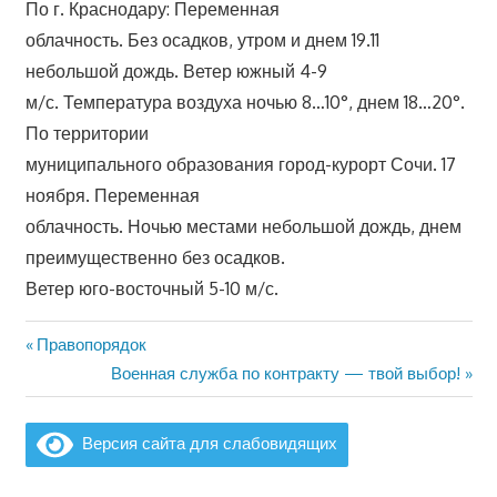
По г. Краснодару: Переменная
облачность. Без осадков, утром и днем 19.11
небольшой дождь. Ветер южный 4-9
м/с. Температура воздуха ночью 8…10°, днем 18…20°.
По территории
муниципального образования город-курорт Сочи. 17
ноября. Переменная
облачность. Ночью местами небольшой дождь, днем
преимущественно без осадков.
Ветер юго-восточный 5-10 м/с.
Предыдущая
Правопорядок
Навигация
запись:
Следующая
Военная служба по контракту — твой выбор!
по
запись:
записям
Версия сайта для слабовидящих