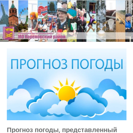
Перейти
к
содержимому
Прогноз погоды, представленный