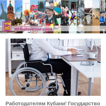
Перейти
к
содержимому
Работодателям Кубани! Государство