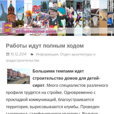
Перейти
к
содержимому
Работы идут полным ходом
10.12.2014
Информация
,
Отдел архитектуры и
градостроительства
Большими темпами идет
строительство домов для детей-
сирот.
Много специалистов различного
профиля трудятся на стройке. Одновременно с
прокладкой коммуникаций, благоустраивается
территория, вырисовываются клумбы. Проведен
газопровод, газифицируются квартиры. Ведутся