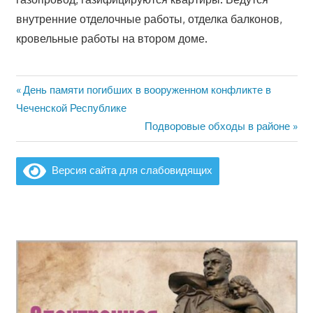
внутренние отделочные работы, отделка балконов,
кровельные работы на втором доме.
Предыдущая
День памяти погибших в вооруженном конфликте в
Навигация
запись:
Чеченской Республике
по
Следующая
Подворовые обходы в районе
запись:
записям
Версия сайта для слабовидящих