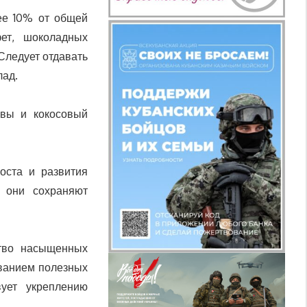
ее 10% от общей
фет, шоколадных
Следует отдавать
лад.
авы и кокосовый
оста и развития
у они сохраняют
ство насыщенных
ованием полезных
вует укреплению