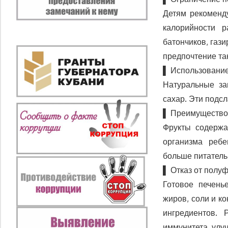
Детям рекоменд
калорийности р
батончиков, газ
предпочтение та
▌ Использование
Натуральные за
сахар. Эти подс
▌ Преимущество
Фрукты содержа
организма ребе
больше питатель
▌ Отказ от полу
Готовое печень
жиров, соли и к
ингредиентов. 
иммунитета, улу