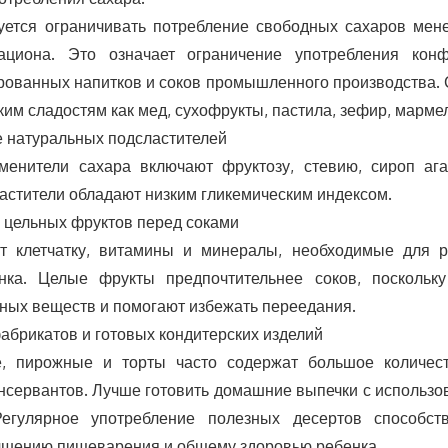
уется ограничивать потребление свободных сахаров мен
ациона. Это означает ограничение употребления кон
ированных напитков и соков промышленного производства. 
ким сладостям как мед, сухофрукты, пастила, зефир, марме
 натуральных подсластителей
менители сахара включают фруктозу, стевию, сироп аг
ластители обладают низким гликемическим индексом.
 цельных фруктов перед соками
т клетчатку, витамины и минералы, необходимые для р
нка. Целые фрукты предпочтительнее соков, поскольк
ных веществ и помогают избежать переедания.
фабрикатов и готовых кондитерских изделий
е, пирожные и торты часто содержат большое количе
онсервантов. Лучше готовить домашние выпечки с использ
Регулярное употребление полезных десертов способст
чшению пищеварения и общему здоровью ребенка.