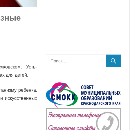
езные
ковском, Усть-
х для детей.
ганизму ребенка.
и искусственных