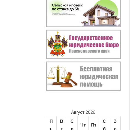
Август 2026
П
В
С
С
В
Чт
Пт
н
т
р
б
с