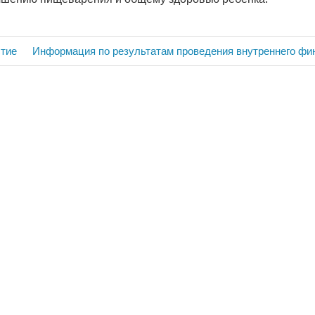
Следующая
стие
Информация по результатам проведения внутреннего фи
запись: