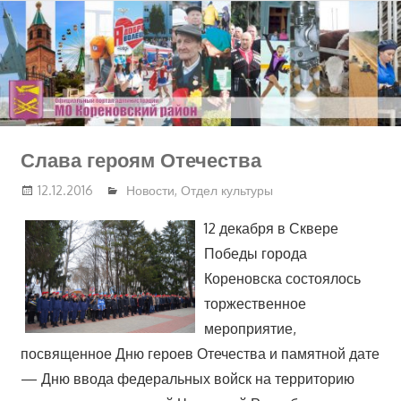
Перейти
к
содержимому
Слава героям Отечества
12.12.2016
Новости
,
Отдел культуры
12 декабря в Сквере
Победы города
Кореновска состоялось
торжественное
мероприятие,
посвященное Дню героев Отечества и памятной дате
— Дню ввода федеральных войск на территорию