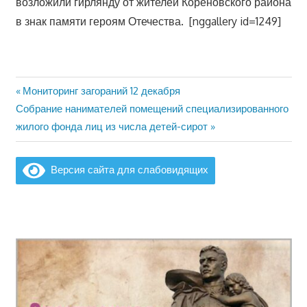
возложили гирлянду от жителей Кореновского района
в знак памяти героям Отечества.
[nggallery id=1249]
Предыдущая
Мониторинг загораний 12 декабря
Навигация
Следующая
запись:
Собрание нанимателей помещений специализированного
по
запись:
жилого фонда лиц из числа детей-сирот
записям
Версия сайта для слабовидящих