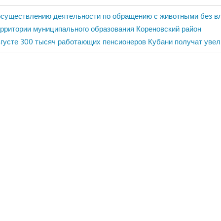
осуществлению деятельности по обращению с животными без в
рритории муниципального образования Кореновский район
дующая
вгусте 300 тысяч работающих пенсионеров Кубани получат уве
сь: