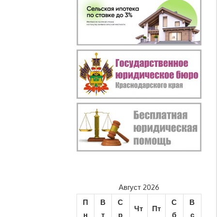
Август 2026
П
В
С
С
В
Чт
Пт
н
т
р
б
с