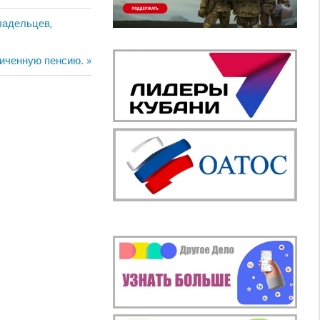
ладельцев,
личенную пенсию.